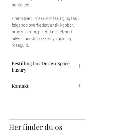
porcelæn.
Fremstillet i massiv messing og fås i
følgende overflader: antik kobber,
bronze, krom, poleret nikkel, sort
nikkel, børstet nikkel, lys guld og
rosaguld.
Bestilling hos Design Space
Luxury
Prisen afhænger af dine valg og tilvalg.
Kontakt
Når du har valgt dine ønskede
variationer, vender vi tilbage med et
Har du brug for vejledning?
tilbud. Den endelige pris fremgår af den
proforma-faktura, du modtager til
Kontakt os på 60 59 33 11 – vi står klar
godkendelse ved bestilling.
til at hjælpe.
Bemærk, at der på dette produkt er op til
Her finder du os
5 ugers leveringstid.