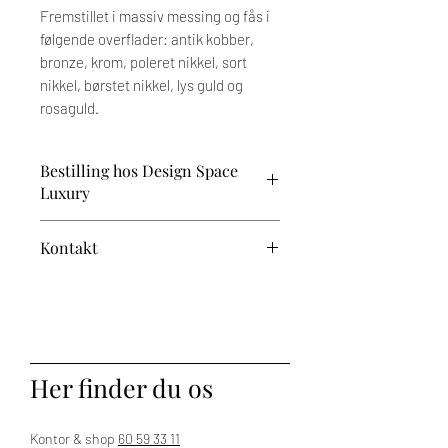
Fremstillet i massiv messing og fås i
følgende overflader: antik kobber,
bronze, krom, poleret nikkel, sort
nikkel, børstet nikkel, lys guld og
rosaguld.
Bestilling hos Design Space
Luxury
Prisen afhænger af dine valg og tilvalg.
Kontakt
Når du har valgt dine ønskede
variationer, vender vi tilbage med et
Har du brug for vejledning?
tilbud. Den endelige pris fremgår af den
proforma-faktura, du modtager til
Kontakt os på 60 59 33 11 – vi står klar
godkendelse ved bestilling.
til at hjælpe.
Bemærk, at der på dette produkt er op til
Her finder du os
5 ugers leveringstid.
Levering sker til kantsten.
Kontor & shop
60 59 33 11