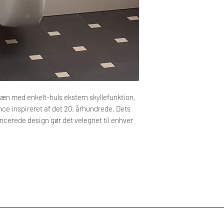
Installations guide
læn med enkelt-huls ekstern skyllefunktion,
ce inspireret af det 20. århundrede. Dets
cerede design gør det velegnet til enhver