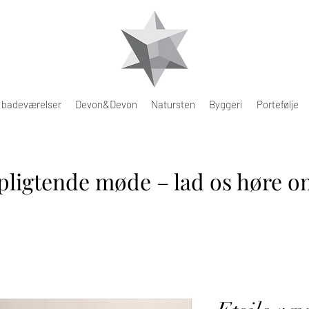
e badeværelser
Devon&Devon
Natursten
Byggeri
Portefølje
pligtende møde – lad os høre om