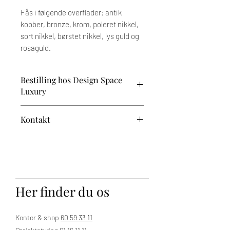
Fås i følgende overflader: antik
kobber, bronze, krom, poleret nikkel,
sort nikkel, børstet nikkel, lys guld og
rosaguld.
Bestilling hos Design Space
Luxury
Prisen afhænger af dine valg og tilvalg.
Kontakt
Når du har valgt dine ønskede
variationer, vender vi tilbage med et
Har du brug for vejledning?
tilbud. Den endelige pris fremgår af den
proforma-faktura, du modtager til
Kontakt os på 60 59 33 11 – vi står klar
godkendelse ved bestilling.
til at hjælpe.
Bemærk, at der på dette produkt er op til
Her finder du os
5 ugers leveringstid.
Levering sker til kantsten.
Kontor & shop
60 59 33 11
Tekniske specifikationer