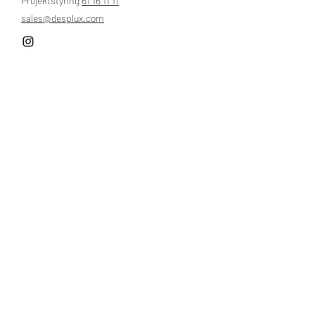
Projektstyring
61 16 11 11
sales@desplux.com
Nordsjælland, Langesø
Man - Fre:
9.00 - 17.00
​​Lørdag: Lukket
Søndag: Lukket​
Hjem
Klassiske badeværelser
Byggeri
​Om os
Devon & Devon
Portefølje
Natursten