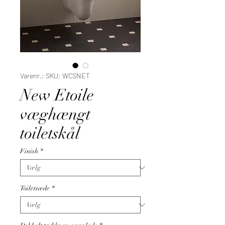
Varenr.: SKU: WCSNET
New Etoile
væghængt
toiletskål
Finish
*
Toiletsæde
*