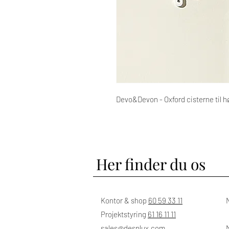
Devo&Devon - Oxford cisterne til h
Her finder du os
Kontor & shop
60 59 33 11
Projektstyring
61 16 11 11
sales@desplux.com
M