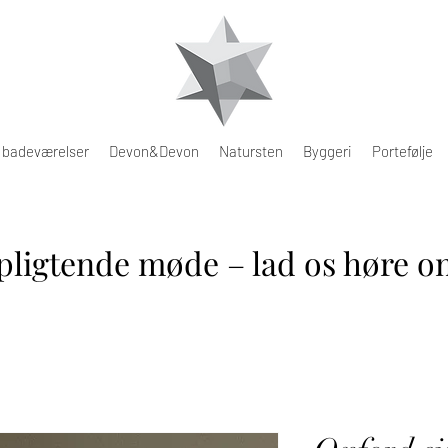
e badeværelser
Devon&Devon
Natursten
Byggeri
Portefølje
pligtende møde – lad os høre om