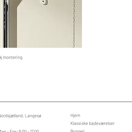
øj montering
Hjem
Nordsjælland, Langesø
Klassiske badeværelser
Byggeri
an - Fre: 9.00 - 17.00