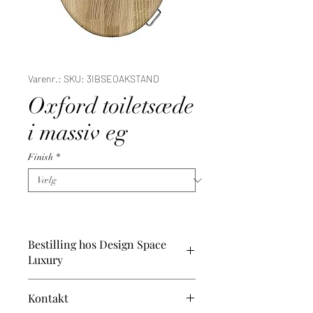
Varenr.: SKU: 3IBSEOAKSTAND
Oxford toiletsæde
i massiv eg
Finish
*
Bestilling hos Design Space
Luxury
Vi gennemgår din ordre omhyggeligt og
Kontakt
fremsender derefter en proforma-