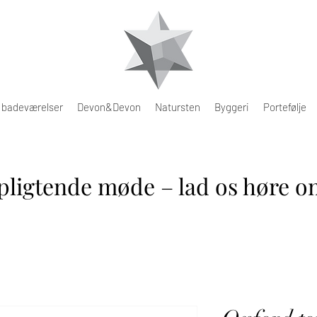
e badeværelser
Devon&Devon
Natursten
Byggeri
Portefølje
pligtende møde – lad os høre om