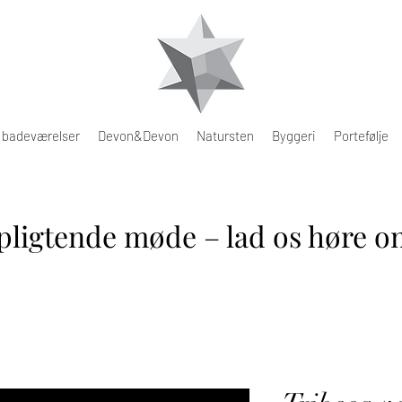
e badeværelser
Devon&Devon
Natursten
Byggeri
Portefølje
pligtende møde – lad os høre om