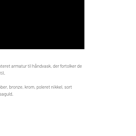
leveringstid.
Levering sker til kants
Tekniske specifikation
eret armatur til håndvask, der fortolker de
il.
ber, bronze, krom, poleret nikkel, sort
osaguld.