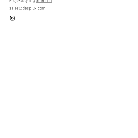
Projektstyring
61 16 11 11
sales@desplux.com
Nordsjælland, Langesø
Man - Fre:
9.00 - 17.00
​​Lørdag: Lukket
Søndag: Lukket​
Hjem
Klassiske badeværelser
Byggeri
​Om os
Devon & Devon
Portefølje
Natursten