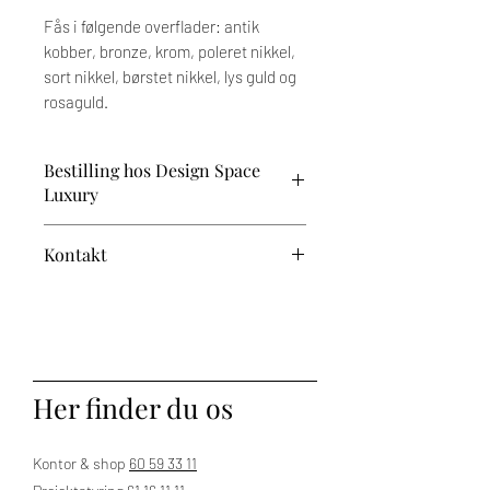
Fås i følgende overflader: antik
kobber, bronze, krom, poleret nikkel,
sort nikkel, børstet nikkel, lys guld og
rosaguld.
Bestilling hos Design Space
Luxury
Prisen afhænger af dine valg og tilvalg.
Kontakt
Når du har valgt dine ønskede
variationer, vender vi tilbage med et
Har du brug for vejledning?
tilbud. Den endelige pris fremgår af den
proforma-faktura, du modtager til
Kontakt os på 60 59 33 11 – vi står klar
godkendelse ved bestilling.
til at hjælpe.
Bemærk, at der på dette produkt er op til
Her finder du os
5 ugers leveringstid.
Levering sker til kantsten.
Kontor & shop
60 59 33 11
Tekniske specifikationer