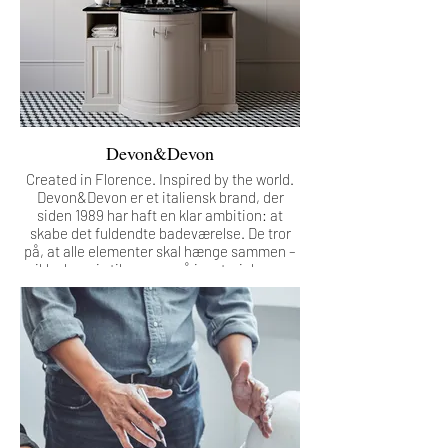
Vores kunder vælger os, fordi de ønsker
noget, der ikke ligner alt andet.
Devon&Devon
Created in Florence. Inspired by the world.
Devon&Devon er et italiensk brand, der
siden 1989 har haft en klar ambition: at
skabe det fuldendte badeværelse. De tror
på, at alle elementer skal hænge sammen –
ikke bare i stil, men også i materialer og
overflader. Derfor tilbyder de komplette
løsninger, hvor alt fra badekar, vaske,
armaturer og møbler til belysning, spejle,
tapeter og tilbehør er gennemtænkt som én
samlet helhed.
Alle produkter fås i matchende metaller og
overflader, så man kan skabe et
badeværelse, hvor intet stikker ud – og hvor