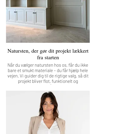
Natursten, der gør dit projekt lækkert
fra starten
Når du vælger natursten hos os, får du ikke
bare et smukt materiale – du får hjælp hele
vejen. Vi guider dig til de rigtige valg, så dit
projekt bliver flot, funktionelt og
gennemført. Med 20 års erfaring ved vi,
hvad der virker – og hvad der ikke gør.
Det får du hos os:
• Gratis online møde
Vi hjælper dig med at finde den helt rigtige
sten til dit projekt. Natursten kræver
omtanke – og det får du her.