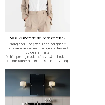
• Løsninger der passer til dig
Ingen projekter er ens. Vi laver et tilbud, der
passer til dine ønsker og dit budget.
• Rådgivning fra folk der har fingrene i det
hver dag
Vi ved, hvad der dur – og hvad der ikke gør.
Vores murere kender materialerne og
Skal vi indrette dit badeværelse?
hjælper dig med at undgå fejlkøb og dårlige
løsninger.
Mangler du lige præcis det, der gør dit
badeværelse sammenhængende, lækkert
og gennemført?
Vi hjælper dig med at få styr på helheden –
fra armaturer og fliser til spejle, farver og
funktion.
Hos Design Space Luxury indretter vi
klassiske badeværelser med produkter fra
Devon&Devon – med stilarter der spænder
fra herskabeligt og engelskinspireret til
moderne klassisk og pariserchic.
Vi har øje for det, der løfter rummet og
skaber balance mellem æstetik, funktion og
kvalitet.