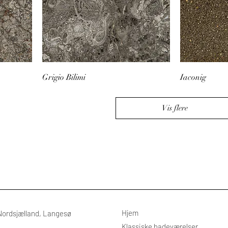
Grigio Bilimi
Iaconig
Vis flere
Hjem
Nordsjælland, Langesø
Klassiske badeværelser