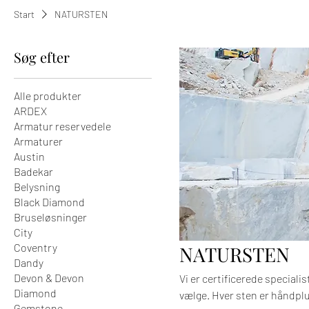
Start
NATURSTEN
Søg efter
Alle produkter
ARDEX
Armatur reservedele
Armaturer
Austin
Badekar
Belysning
Black Diamond
Bruseløsninger
City
Coventry
NATURSTEN
Dandy
Devon & Devon
Vi er certificerede speciali
Diamond
vælge. Hver sten er håndpluk
Gemstone