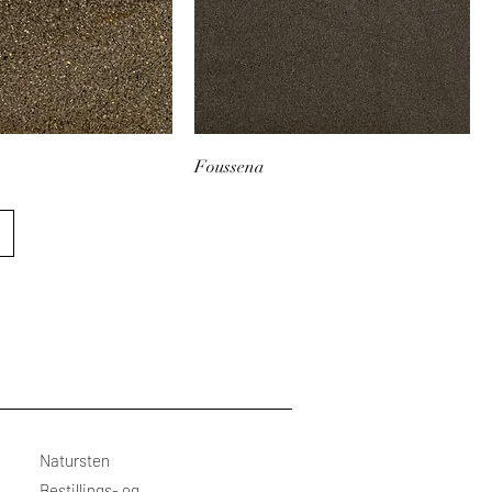
Foussena
Natursten
Bestillings- og