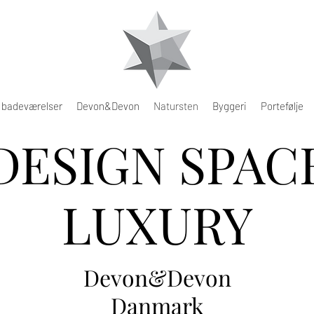
e badeværelser
Devon&Devon
Natursten
Byggeri
Portefølje
DESIGN SPAC
LUXURY
Devon&Devon
Danmark