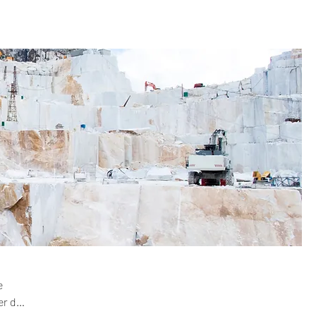
e
er dit