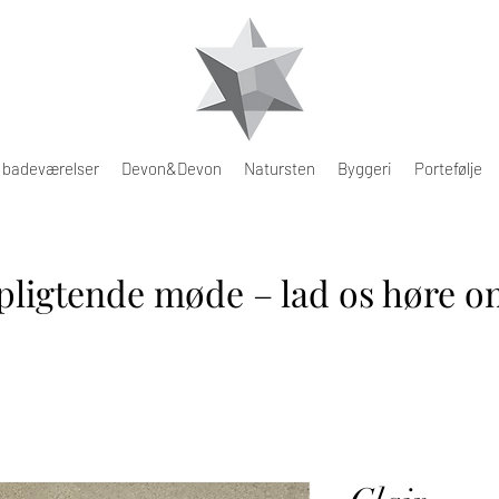
e badeværelser
Devon&Devon
Natursten
Byggeri
Portefølje
pligtende møde – lad os høre om