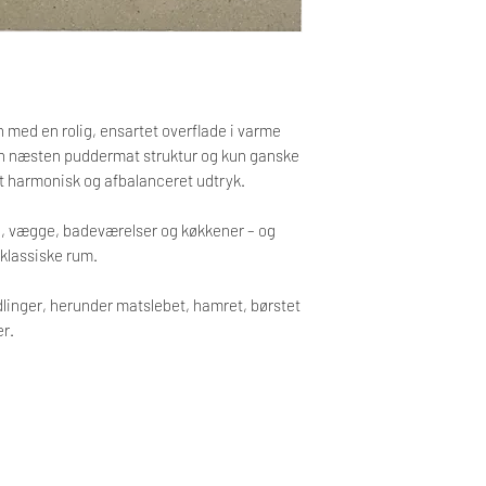
en med en rolig, ensartet overflade i varme
en næsten puddermat struktur og kun ganske
 et harmonisk og afbalanceret udtryk.
lve, vægge, badeværelser og køkkener – og
klassiske rum.
dlinger, herunder matslebet, hamret, børstet
er.