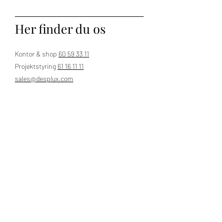
sales@desplux.com
forespørgsel.
Overflade: Matslebet
Her finder du os
Oprindelsesland: Frankrig
Kontor & shop
60 59 33 11
Leveringstid: 6-8 uger
Projektstyring
61 16 11 11
sales@desplux.com
Stenen kan tilpasses i både mål og
overfladebehandling efter ønske.
Nordsjælland, Langesø
Man - Fre:
9.00 - 17.00
​​Lørdag: Lukket
Søndag: Lukket​
Hjem
Klassiske badeværelser