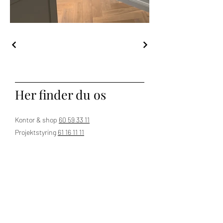
Her finder du os
Kontor & shop
60 59 33 11
Projektstyring
61 16 11 11
sales@desplux.com
Nordsjælland, Langesø
Man - Fre:
9.00 - 17.00