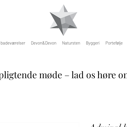
e badeværelser
Devon&Devon
Natursten
Byggeri
Portefølje
pligtende møde – lad os høre om