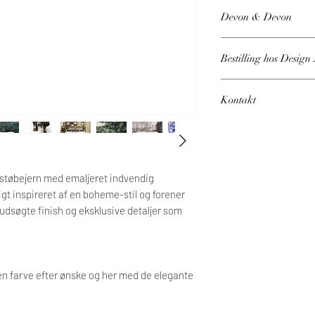
Devon & Devon
Bestilling hos Desig
Prisen er fra, og der 
Kontakt
forskellige valg. Den e
du laver, og dette vil 
Har du brug for vejled
som vi sender til godken
Kontakt os på 60 59 33 1
Bemærk, at der på dette
leveringstid. Levering s
i støbejern med emaljeret indvendig
igt inspireret af en boheme-stil og forener
cm L: 182 x H: min 72
dsøgte finish og eksklusive detaljer som
Tekniske specifikation
 en farve efter ønske og her med de elegante