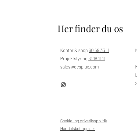
Her finder du os
Kontor & shop
60 59 33 11
Projektstyring
61 16 11 11
sales@desplux.com
M
Cookie- og privatlivspolitik
Handelsbetingelser