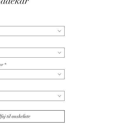
badekar
ar
*
lføj til ønskeliste