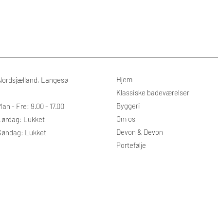
Hjem
Nordsjælland, Langesø
Klassiske badeværelser
Byggeri
an - Fre: 9.00 - 17.00
​Om os
​​Lørdag: Lukket
Devon & Devon
Søndag: Lukket​
Portefølje