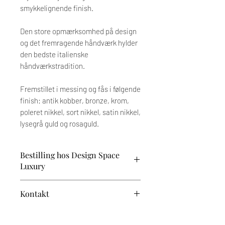
smykkelignende finish.
Den store opmærksomhed på design
og det fremragende håndværk hylder
den bedste italienske
håndværkstradition.
Fremstillet i messing og fås i følgende
finish: antik kobber, bronze, krom,
poleret nikkel, sort nikkel, satin nikkel,
lysegrå guld og rosaguld.
Bestilling hos Design Space
Luxury
Prisen afhænger af dine valg og tilvalg.
Kontakt
Når du har valgt dine ønskede
variationer, vender vi tilbage med et
Har du brug for vejledning?
tilbud. Den endelige pris fremgår af den