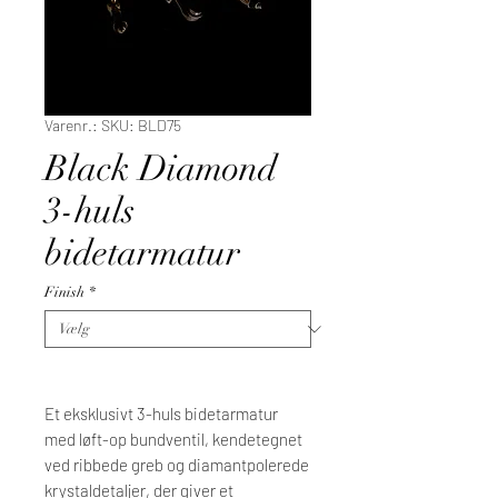
Varenr.: SKU: BLD75
Black Diamond
3-huls
bidetarmatur
Finish
*
Et eksklusivt 3-huls bidetarmatur
med løft-op bundventil, kendetegnet
ved ribbede greb og diamantpolerede
krystaldetaljer, der giver et