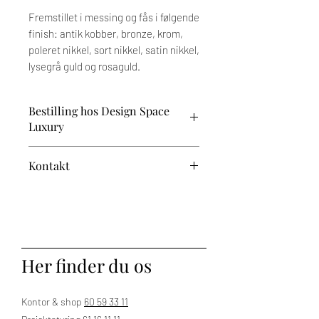
Fremstillet i messing og fås i følgende
finish: antik kobber, bronze, krom,
poleret nikkel, sort nikkel, satin nikkel,
lysegrå guld og rosaguld.
Bestilling hos Design Space
Luxury
Prisen afhænger af dine valg og tilvalg.
Kontakt
Når du har valgt dine ønskede
variationer, vender vi tilbage med et
Har du brug for vejledning?
tilbud. Den endelige pris fremgår af den
proforma-faktura, du modtager til
Kontakt os på 60 59 33 11 – vi står klar
godkendelse ved bestilling.
til at hjælpe.
Bemærk, at der på dette produkt er op til
Her finder du os
5 ugers leveringstid.
Levering sker til kantsten.
Kontor & shop
60 59 33 11
Tekniske specifikationer