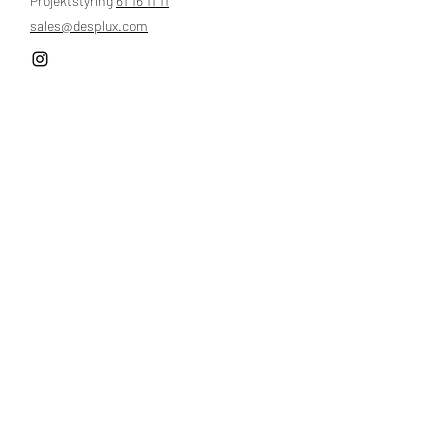
Projektstyring
61 16 11 11
sales@desplux.com
Nordsjælland, Langesø
Man - Fre:
9.00 - 17.00
​​Lørdag: Lukket
Søndag: Lukket​
Hjem
Klassiske badeværelser
Byggeri
​Om os
Devon & Devon
Portefølje
Natursten