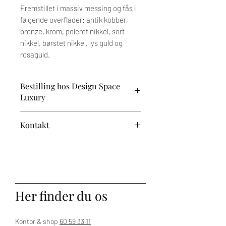
Fremstillet i massiv messing og fås i
følgende overflader: antik kobber,
bronze, krom, poleret nikkel, sort
nikkel, børstet nikkel, lys guld og
rosaguld.
Bestilling hos Design Space
Luxury
Prisen afhænger af dine valg og tilvalg.
Kontakt
Når du har valgt dine ønskede
variationer, vender vi tilbage med et
Har du brug for vejledning?
tilbud. Den endelige pris fremgår af den
proforma-faktura, du modtager til
Kontakt os på 60 59 33 11 – vi står klar
godkendelse ved bestilling.
til at hjælpe.
Bemærk, at der på dette produkt er op til
Her finder du os
5 ugers leveringstid.
Levering sker til kantsten.
Kontor & shop
60 59 33 11