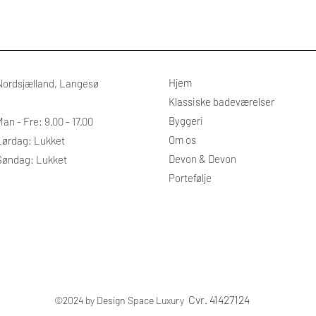
Hjem
Nordsjælland, Langesø
Klassiske badeværelser
Byggeri
an - Fre: 9.00 - 17.00
​Om os
​​Lørdag: Lukket
Devon & Devon
Søndag: Lukket​
Portefølje
Cvr. 41427124
©2024 by Design Space Luxury