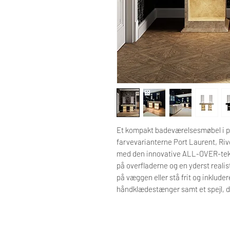
Et kompakt badeværelsesmøbel i p
farvevarianterne Port Laurent, Rive
med den innovative ALL-OVER-tekno
på overfladerne og en yderst reali
på væggen eller stå frit og inklude
håndklædestænger samt et spejl, de