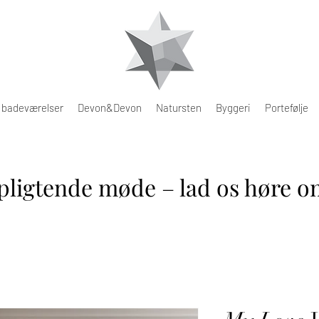
e badeværelser
Devon&Devon
Natursten
Byggeri
Portefølje
pligtende møde – lad os høre om