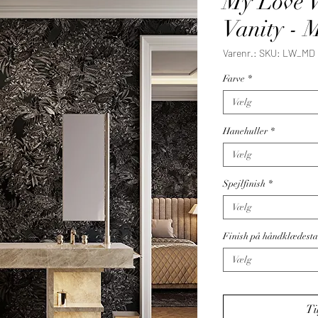
My Love W
Vanity - 
Varenr.: SKU: LW_MD
Farve
*
Vælg
Hanehuller
*
Vælg
Spejlfinish
*
Vælg
Finish på håndklædest
Vælg
Ti