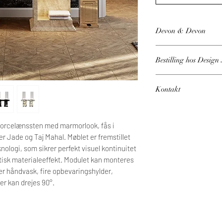
Devon & Devon
Design by Pierre-Yves
Bestilling hos Desig
Prisen er fra, og der 
Kontakt
forskellige valg. Den e
laver, og dette vil bli
Har du brug for vejle
vi sender til godkendels
Bemærk, at der på dette
orcelænssten med marmorlook, fås i
Kontakt os på 60 59 33 1
leveringstid.
r Jade og Taj Mahal. Møblet er fremstillet
logi, som sikrer perfekt visuel kontinuitet
cm L: 191 x H: 89/199 
stisk materialeeffekt. Modulet kan monteres
rer håndvask, fire opbevaringshylder,
Tekniske specifikation
r kan drejes 90°.