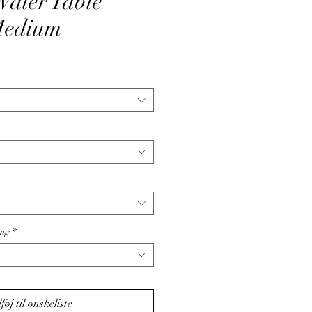
ater Table
Medium
ang
*
lføj til ønskeliste