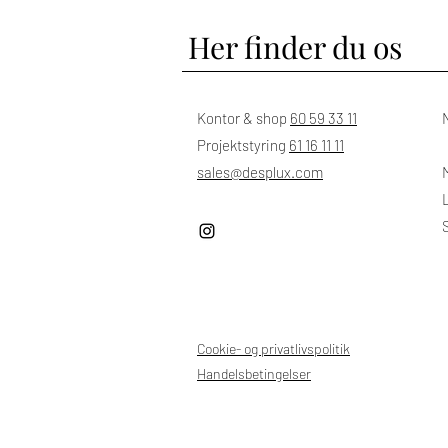
Her finder du os
Kontor & shop
60 59 33 11
Projektstyring
61 16 11 11
sales@desplux.com
M
Cookie- og privatlivspolitik
Handelsbetingelser