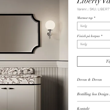
Liberty Va
Varenr.: SKU: LIBERT
Marmor top
*
Vælg
Finish på korpus
*
Vælg
Ti
Devon & Devon
Bestilling hos Desig
Prisen er fra, og der 
Kontakt
forskellige marmorover