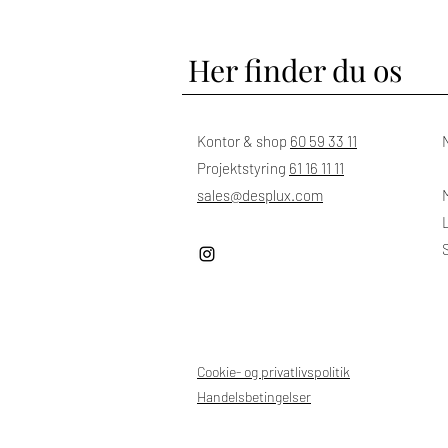
Her finder du os
Kontor & shop
60 59 33 11
Projektstyring
61 16 11 11
sales@desplux.com
M
Cookie- og privatlivspolitik
Handelsbetingelser