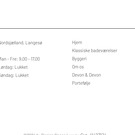
Hjem
Nordsjælland, Langesø
Klassiske badeværelser
Byggeri
an - Fre: 9.00 - 17.00
​Om os
​​Lørdag: Lukket
Devon & Devon
Søndag: Lukket​
Portefølje
Cvr. 41427124