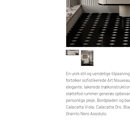
En unik stil og uendelige tilpasnin
fortolker sofistikerede Art Nouvea
elegante, lakerede trækonstruktion
støttefod rummer generøs opbevarin
personlige pleje. Bordpladen og b
Calacatta Viola, Calacatta Oro, Bi
Granito Nero Assoluto.