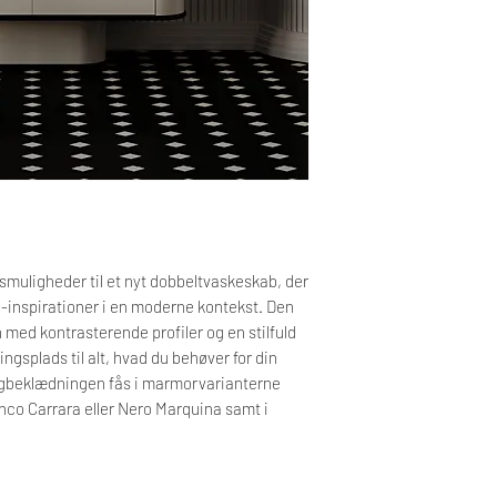
Den endelige pris afhæn
Har du brug for vejle
vil blive synligt på di
godkendelse ved bestill
Kontakt os på 60 59 33 1
Bemærk, at der på dette
leveringstid.
cm: L: 124,5 x H: 100,
Tekniske specifikation
gsmuligheder til et nyt dobbeltvaskeskab, der
u-inspirationer i en moderne kontekst. Den
 med kontrasterende profiler og en stilfuld
gsplads til alt, hvad du behøver for din
agbeklædningen fås i marmorvarianterne
anco Carrara eller Nero Marquina samt i