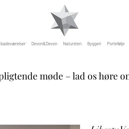
e badeværelser
Devon&Devon
Natursten
Byggeri
Portefølje
pligtende møde – lad os høre om