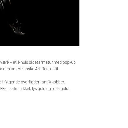
leveringstid.
sales@desplux.com
Levering sker til kants
Tekniske specifikation
dværk – et 1-huls bidetarmatur med pop-up
ra den amerikanske Art Deco-stil.
g i følgende overflader: antik kobber,
kkel, satin nikkel, lys guld og rosa guld.