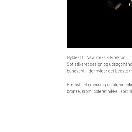
Hyldest til New Yorks arkitektur
Sofistikeret design og udsøgt hån
bundventil, der hylder det bedste f
Fremstillet i messing og tilgængeli
bronze, krom, poleret nikkel, sort ni