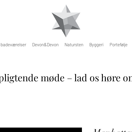
e badeværelser
Devon&Devon
Natursten
Byggeri
Portefølje
pligtende møde – lad os høre om