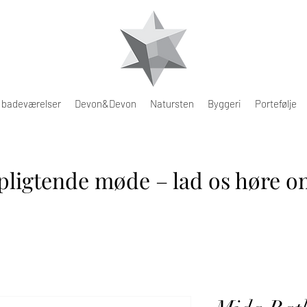
e badeværelser
Devon&Devon
Natursten
Byggeri
Portefølje
pligtende møde – lad os høre om