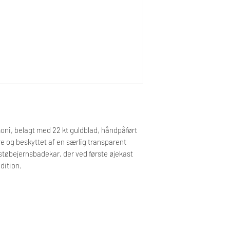
Kontakt os på 60 59 33 1
Bemærk, at der på dette
leveringstid. Levering s
cm L: 168,5 x H: min 
Tekniske specifikation
oni, belagt med 22 kt guldblad, håndpåført
e og beskyttet af en særlig transparent
t støbejernsbadekar, der ved første øjekast
dition.