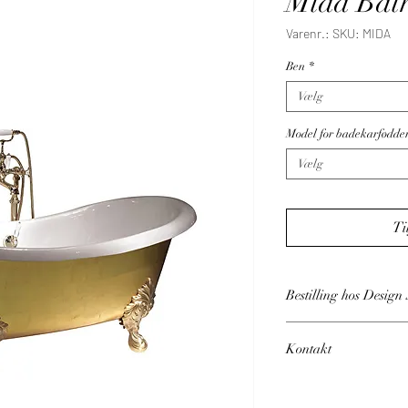
Mida Bat
Varenr.: SKU: MIDA
Ben
*
Vælg
Model for badekarfødde
Vælg
Ti
Bestilling hos Desig
Vi gennemgår din ordr
Kontakt
en proforma-faktura ti
fastsættes ud fra dine 
Har du brug for vejle
fakturaen.