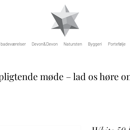
e badeværelser
Devon&Devon
Natursten
Byggeri
Portefølje
pligtende møde – lad os høre om