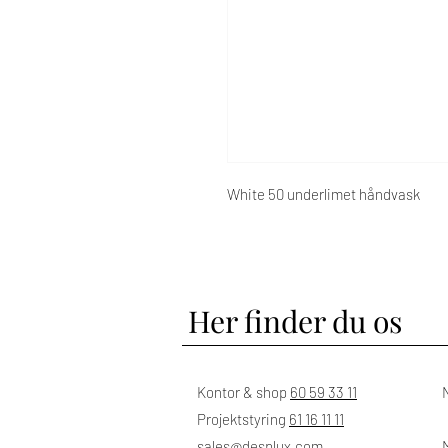
White 50 underlimet håndvask
Her finder du os
Kontor & shop
60 59 33 11
Projektstyring
61 16 11 11
sales@desplux.com
M