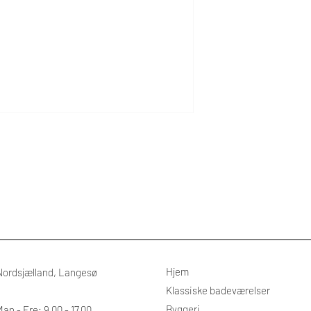
Hjem
Nordsjælland, Langesø
Klassiske badeværelser
Byggeri
an - Fre: 9.00 - 17.00